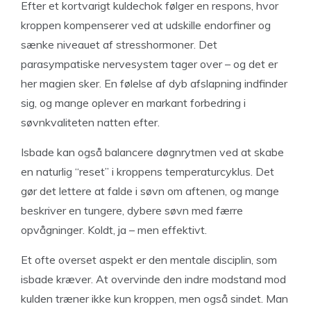
Efter et kortvarigt kuldechok følger en respons, hvor
kroppen kompenserer ved at udskille endorfiner og
sænke niveauet af stresshormoner. Det
parasympatiske nervesystem tager over – og det er
her magien sker. En følelse af dyb afslapning indfinder
sig, og mange oplever en markant forbedring i
søvnkvaliteten natten efter.
Isbade kan også balancere døgnrytmen ved at skabe
en naturlig “reset” i kroppens temperaturcyklus. Det
gør det lettere at falde i søvn om aftenen, og mange
beskriver en tungere, dybere søvn med færre
opvågninger. Koldt, ja – men effektivt.
Et ofte overset aspekt er den mentale disciplin, som
isbade kræver. At overvinde den indre modstand mod
kulden træner ikke kun kroppen, men også sindet. Man