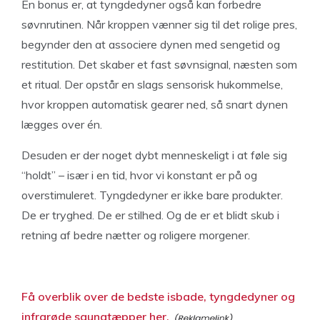
En bonus er, at tyngdedyner også kan forbedre
søvnrutinen. Når kroppen vænner sig til det rolige pres,
begynder den at associere dynen med sengetid og
restitution. Det skaber et fast søvnsignal, næsten som
et ritual. Der opstår en slags sensorisk hukommelse,
hvor kroppen automatisk gearer ned, så snart dynen
lægges over én.
Desuden er der noget dybt menneskeligt i at føle sig
“holdt” – især i en tid, hvor vi konstant er på og
overstimuleret. Tyngdedyner er ikke bare produkter.
De er tryghed. De er stilhed. Og de er et blidt skub i
retning af bedre nætter og roligere morgener.
Få overblik over de bedste isbade, tyngdedyner og
infrarøde saunatæpper her.