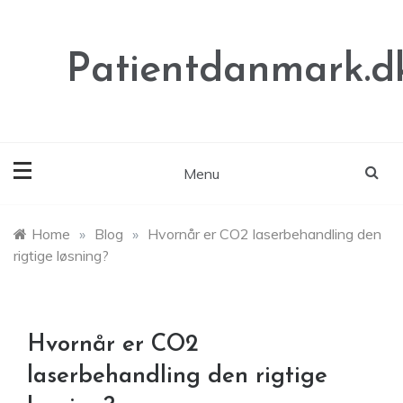
Skip
to
content
Patientdanmark.d
Menu
Home
»
Blog
»
Hvornår er CO2 laserbehandling den
rigtige løsning?
Hvornår er CO2
laserbehandling den rigtige