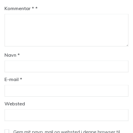
Kommentar
*
Navn
*
E-mail
*
Websted
Gem mit navn, mail og websted i denne browser til