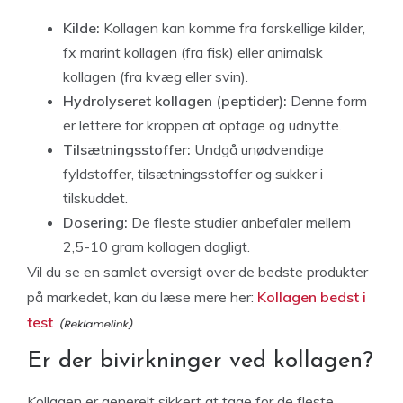
Kilde:
Kollagen kan komme fra forskellige kilder,
fx marint kollagen (fra fisk) eller animalsk
kollagen (fra kvæg eller svin).
Hydrolyseret kollagen (peptider):
Denne form
er lettere for kroppen at optage og udnytte.
Tilsætningsstoffer:
Undgå unødvendige
fyldstoffer, tilsætningsstoffer og sukker i
tilskuddet.
Dosering:
De fleste studier anbefaler mellem
2,5-10 gram kollagen dagligt.
Vil du se en samlet oversigt over de bedste produkter
på markedet, kan du læse mere her:
Kollagen bedst i
test
.
Er der bivirkninger ved kollagen?
Kollagen er generelt sikkert at tage for de fleste