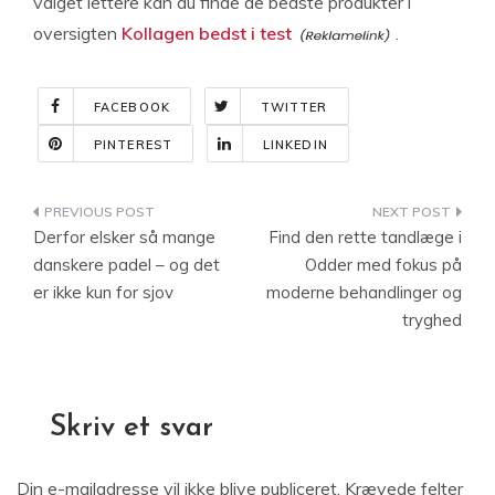
valget lettere kan du finde de bedste produkter i
oversigten
Kollagen bedst i test
.
FACEBOOK
TWITTER
PINTEREST
LINKEDIN
Indlægsnavigation
Derfor elsker så mange
Find den rette tandlæge i
danskere padel – og det
Odder med fokus på
er ikke kun for sjov
moderne behandlinger og
tryghed
Skriv et svar
Din e-mailadresse vil ikke blive publiceret.
Krævede felter