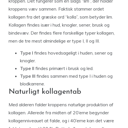
kroppen. Det fungerer som en slags “lim”, der holder
kroppens væv sammen. Faktisk stammer ordet
kollagen fra det græske ord “kolla”, som betyder lim.
Kollagen findes især i hud, knogler, sener, brusk og
bindevæv. Der findes flere forskellige typer kollagen,
men de tre mest almindelige er type I, II og III.
Type I
findes hovedsageligt i huden, sener og
knogler.
Type II
findes primært i brusk og led.
Type III
findes sammen med type I i huden og
blodkarrene.
Naturligt kollagentab
Med alderen falder kroppens naturlige produktion af
kollagen. Allerede fra midten af 20’erne begynder
kollagenniveauet at falde, og i 40’erne kan det være