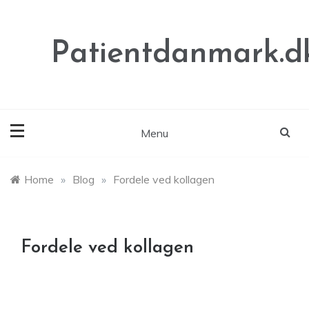
Skip
to
content
Patientdanmark.d
Menu
Home
»
Blog
»
Fordele ved kollagen
Fordele ved kollagen