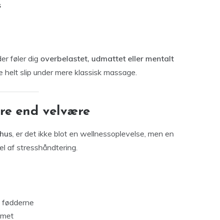
s
er føler dig
overbelastet, udmattet eller mentalt
 helt slip under mere klassisk massage.
re end velvære
hus
, er det ikke blot en wellnessoplevelse, men en
l af stresshåndtering.
i fødderne
emet