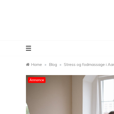
Skip
to
content
Home
»
Blog
»
Stress og fodmassage i Aar
Annonce