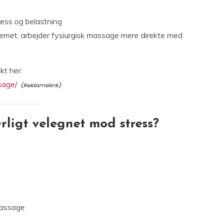
ress og belastning
met, arbejder fysiurgisk massage mere direkte med
t her:
sage/
ligt velegnet mod stress?
massage