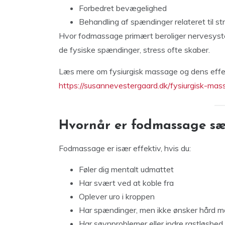
Forbedret bevægelighed
Behandling af spændinger relateret til st
Hvor fodmassage primært beroliger nervesyste
de fysiske spændinger, stress ofte skaber.
Læs mere om fysiurgisk massage og dens effek
https://susannevestergaard.dk/fysiurgisk-mas
Hvornår er fodmassage sær
Fodmassage er især effektiv, hvis du:
Føler dig mentalt udmattet
Har svært ved at koble fra
Oplever uro i kroppen
Har spændinger, men ikke ønsker hård 
Har søvnproblemer eller indre rastløshed