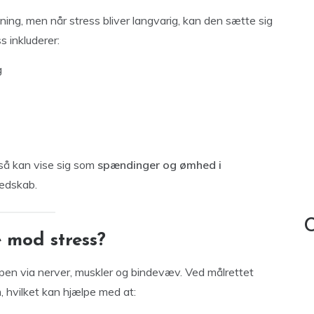
ning, men når stress bliver langvarig, kan den sætte sig
 inkluderer:
g
så kan vise sig som
spændinger og ømhed i
redskab.
C
 mod stress?
pen via nerver, muskler og bindevæv. Ved målrettet
hvilket kan hjælpe med at: