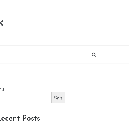
k
øg
Søg
ecent Posts