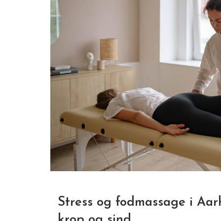
Stress og fodmassage i Aar
krop og sind