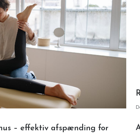
D
A
hus – effektiv afspænding for