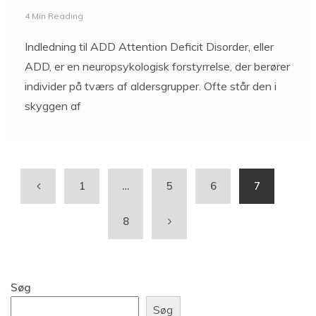
4 Min Reading
Indledning til ADD Attention Deficit Disorder, eller
ADD, er en neuropsykologisk forstyrrelse, der berører
individer på tværs af aldersgrupper. Ofte står den i
skyggen af
1
…
5
6
7
8
Søg
Søg