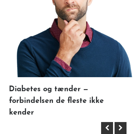
Håndledsstøtte for øget komfort
Diabetes og tænder —
på arbejdspladsen
forbindelsen de fleste ikke
kender