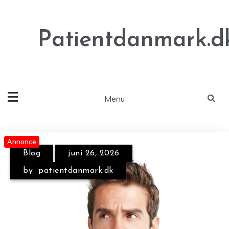
Skip
to
content
Patientdanmark.d
Menu
Annonce
Annonce
Blog
juni 26, 2026
by
patientdanmark.dk